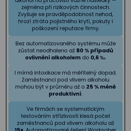
alkohol na pracovišti vážné následky —
zejména při rizikových činnostech.
Zvyšuje se pravděpodobnost nehod,
hrozí ztráta pojistného krytí, pokuty i
poškození reputace firmy.
Bez automatizovaného systému může
zůstat neodhaleno až
80 % případů
ovlivnění alkoholem
do
0,6 ‰
.
I mírná intoxikace má měřitelný dopad.
Zaměstnanci pod vlivem alkoholu
mohou být v průměru až o
25 % méně
produktivní
.
Ve firmách se systematickým
testováním střízlivosti klesá počet
zaměstnanců pod vlivem alkoholu až
15×
. Automatizované řešení Worksober