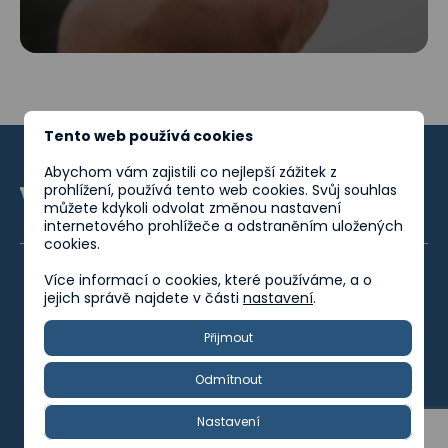
Tento web používá cookies
Abychom vám zajistili co nejlepší zážitek z
prohlížení, používá tento web cookies. Svůj souhlas
můžete kdykoli odvolat změnou nastavení
internetového prohlížeče a odstraněním uložených
cookies.
Více informací o cookies, které používáme, a o
jejich správě najdete v části
nastavení
.
Zásady ochrany osobních údajů
Politika kvality
Přijmout
Politika společenské odpovědnosti
Odmítnout
Worksober © 2025. Všechna práva vyhrazena.
Nastavení