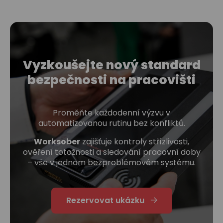
Vyzkoušejte nový standard
bezpečnosti na pracovišti
Proměňte každodenní výzvu v
automatizovanou rutinu bez konfliktů.
Worksober
zajišťuje kontroly střízlivosti,
ověření totožnosti a sledování pracovní doby
– vše v jednom bezproblémovém systému.
Rezervovat ukázku