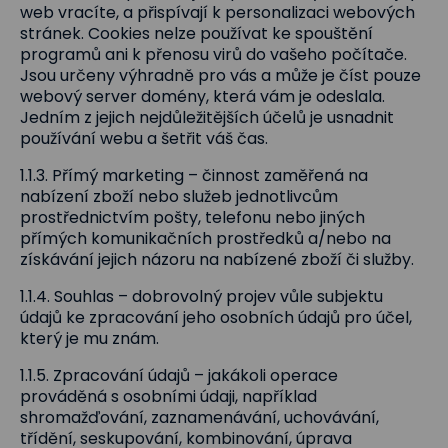
web vracíte, a přispívají k personalizaci webových
stránek. Cookies nelze používat ke spouštění
programů ani k přenosu virů do vašeho počítače.
Jsou určeny výhradně pro vás a může je číst pouze
webový server domény, která vám je odeslala.
Jedním z jejich nejdůležitějších účelů je usnadnit
používání webu a šetřit váš čas.
1.1.3. Přímý marketing – činnost zaměřená na
nabízení zboží nebo služeb jednotlivcům
prostřednictvím pošty, telefonu nebo jiných
přímých komunikačních prostředků a/nebo na
získávání jejich názoru na nabízené zboží či služby.
1.1.4. Souhlas – dobrovolný projev vůle subjektu
údajů ke zpracování jeho osobních údajů pro účel,
který je mu znám.
1.1.5. Zpracování údajů – jakákoli operace
prováděná s osobními údaji, například
shromažďování, zaznamenávání, uchovávání,
třídění, seskupování, kombinování, úprava