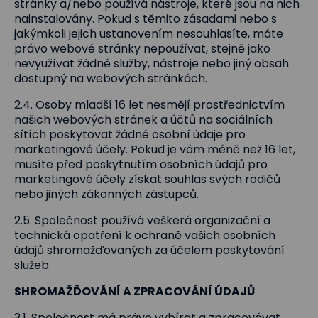
stránky a/nebo používá nástroje, které jsou na nich
nainstalovány. Pokud s těmito zásadami nebo s
jakýmkoli jejich ustanovením nesouhlasíte, máte
právo webové stránky nepoužívat, stejně jako
nevyužívat žádné služby, nástroje nebo jiný obsah
dostupný na webových stránkách.
2.4. Osoby mladší 16 let nesmějí prostřednictvím
našich webových stránek a účtů na sociálních
sítích poskytovat žádné osobní údaje pro
marketingové účely. Pokud je vám méně než 16 let,
musíte před poskytnutím osobních údajů pro
marketingové účely získat souhlas svých rodičů
nebo jiných zákonných zástupců.
2.5. Společnost používá veškerá organizační a
technická opatření k ochraně vašich osobních
údajů shromažďovaných za účelem poskytování
služeb.
SHROMAŽĎOVÁNÍ A ZPRACOVÁNÍ ÚDAJŮ
3.1. Společnost má právo vybírat a zpracovávat