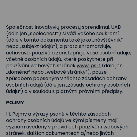
Společnost Inovatyvių procesų sprendimai, UAB
(dále jen „společnost“) si váží vašeho soukromí
(dále v tomto dokumentu také jako „návštěvník“
nebo „subjekt údajů“), a proto shromažďuje,
uchovává, používá a zpřístupňuje vaše osobní údaje,
včetně osobních údajů, které poskytnete při
používání webových stránek
www.ips.lt
(dále jen
„doména“ nebo „webové stránky“), pouze
způsobem popsaným v těchto zásadách ochrany
osobních údajů (dále jen „zásady ochrany osobních
údajů“) a v souladu s platnými právními předpisy.
POJMY
1.1. Pojmy a výrazy psané v těchto zásadách
ochrany osobních údajů velkými písmeny mají
význam uvedený v pravidlech používání webových
stránek, dalších dokumentech a/nebo jiných