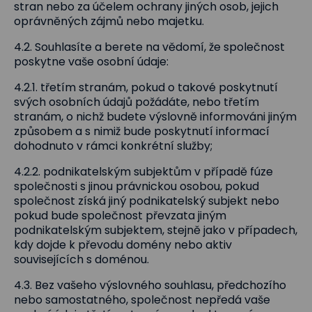
stran nebo za účelem ochrany jiných osob, jejich
oprávněných zájmů nebo majetku.
4.2. Souhlasíte a berete na vědomí, že společnost
poskytne vaše osobní údaje:
4.2.1. třetím stranám, pokud o takové poskytnutí
svých osobních údajů požádáte, nebo třetím
stranám, o nichž budete výslovně informováni jiným
způsobem a s nimiž bude poskytnutí informací
dohodnuto v rámci konkrétní služby;
4.2.2. podnikatelským subjektům v případě fúze
společnosti s jinou právnickou osobou, pokud
společnost získá jiný podnikatelský subjekt nebo
pokud bude společnost převzata jiným
podnikatelským subjektem, stejně jako v případech,
kdy dojde k převodu domény nebo aktiv
souvisejících s doménou.
4.3. Bez vašeho výslovného souhlasu, předchozího
nebo samostatného, společnost nepředá vaše