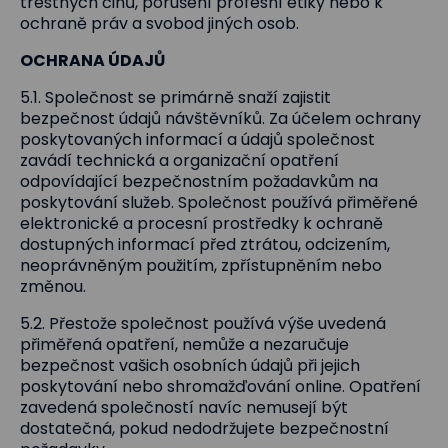
trestných činů, porušení profesní etiky nebo k
ochraně práv a svobod jiných osob.
OCHRANA ÚDAJŮ
5.1. Společnost se primárně snaží zajistit
bezpečnost údajů návštěvníků. Za účelem ochrany
poskytovaných informací a údajů společnost
zavádí technická a organizační opatření
odpovídající bezpečnostním požadavkům na
poskytování služeb. Společnost používá přiměřené
elektronické a procesní prostředky k ochraně
dostupných informací před ztrátou, odcizením,
neoprávněným použitím, zpřístupněním nebo
změnou.
5.2. Přestože společnost používá výše uvedená
přiměřená opatření, nemůže a nezaručuje
bezpečnost vašich osobních údajů při jejich
poskytování nebo shromažďování online. Opatření
zavedená společností navíc nemusejí být
dostatečná, pokud nedodržujete bezpečnostní