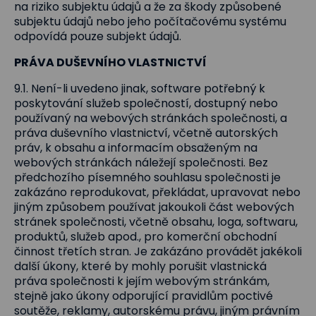
na riziko subjektu údajů a že za škody způsobené
subjektu údajů nebo jeho počítačovému systému
odpovídá pouze subjekt údajů.
PRÁVA DUŠEVNÍHO VLASTNICTVÍ
9.1. Není-li uvedeno jinak, software potřebný k
poskytování služeb společností, dostupný nebo
používaný na webových stránkách společnosti, a
práva duševního vlastnictví, včetně autorských
práv, k obsahu a informacím obsaženým na
webových stránkách náležejí společnosti. Bez
předchozího písemného souhlasu společnosti je
zakázáno reprodukovat, překládat, upravovat nebo
jiným způsobem používat jakoukoli část webových
stránek společnosti, včetně obsahu, loga, softwaru,
produktů, služeb apod., pro komerční obchodní
činnost třetích stran. Je zakázáno provádět jakékoli
další úkony, které by mohly porušit vlastnická
práva společnosti k jejím webovým stránkám,
stejně jako úkony odporující pravidlům poctivé
soutěže, reklamy, autorskému právu, jiným právním