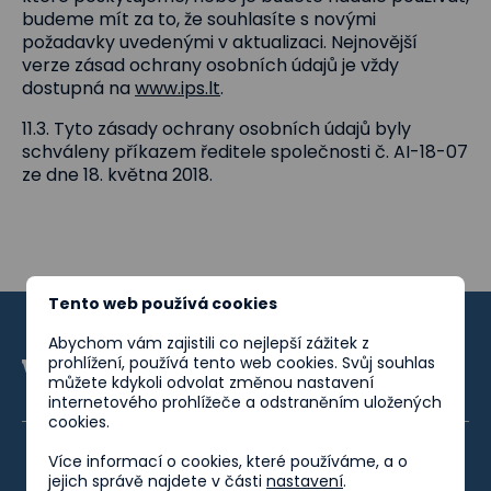
budeme mít za to, že souhlasíte s novými
požadavky uvedenými v aktualizaci. Nejnovější
verze zásad ochrany osobních údajů je vždy
dostupná na
www.ips.lt
.
11.3. Tyto zásady ochrany osobních údajů byly
schváleny příkazem ředitele společnosti č. AI-18-07
ze dne 18. května 2018.
Tento web používá cookies
Abychom vám zajistili co nejlepší zážitek z
prohlížení, používá tento web cookies. Svůj souhlas
můžete kdykoli odvolat změnou nastavení
internetového prohlížeče a odstraněním uložených
cookies.
Více informací o cookies, které používáme, a o
jejich správě najdete v části
nastavení
.