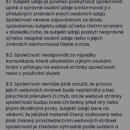
8.1. Subjekt údajů je povinen poskytnout společnosti
úplné a správné osobní údaje a informovat ji o
příslušných změnách svých osobních údajů.
Společnost nenese odpovědnost za škodu
způsobenou subjektu údajů a/nebo třetím stranám
v důsledku toho, že subjekt údajů poskytl nesprávné
a/nebo neúplné osobní údaje nebo o jejich
změnách neinformoval řádně a včas.
8.2. Společnost neodpovídá za výpadky
komunikace, které uživatelům a jiným osobám
brání v přístupu na webové stránky společnosti
nebo v používání služeb.
8.3. Společnost nemůže plně zaručit, že provoz
jejích webových stránek bude nepřetržitý a bez
jakýchkoli přerušení či chyb, ani že webové stránky
společnosti budou zcela chráněny před viry nebo
jinými škodlivými prvky. Subjekt údajů bere na
vědomí, že jakýkoli materiál čtený, stahovaný nebo
jinak získaný prostřednictvím webových stránek
společnosti je získáván výhradně podle uvážení a